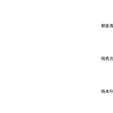
鲍鉴
杨贵
杨本