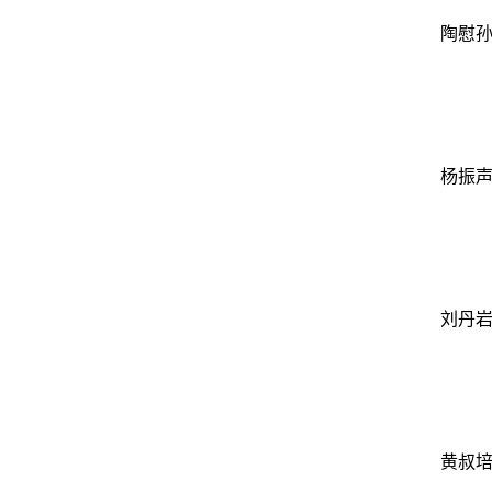
陶慰
杨振
刘丹
黄叔