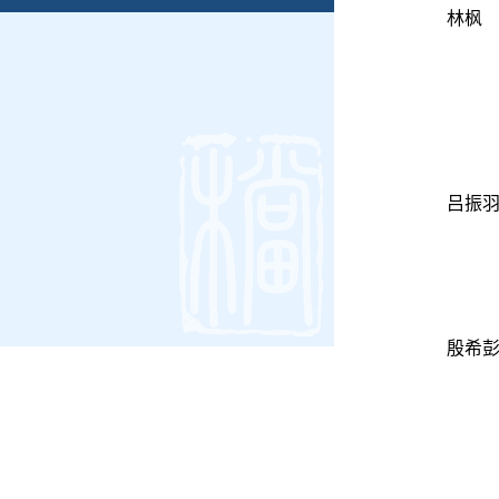
林枫
吕振
殷希